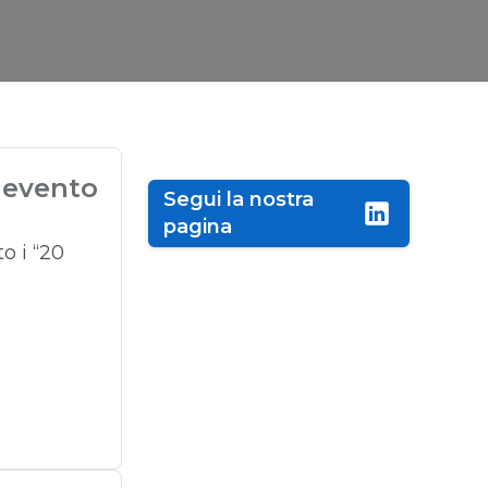
 evento
Segui la nostra
pagina
o i “20