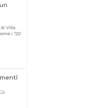
 un
di Villa
sieme i
“20
amenti
SCo