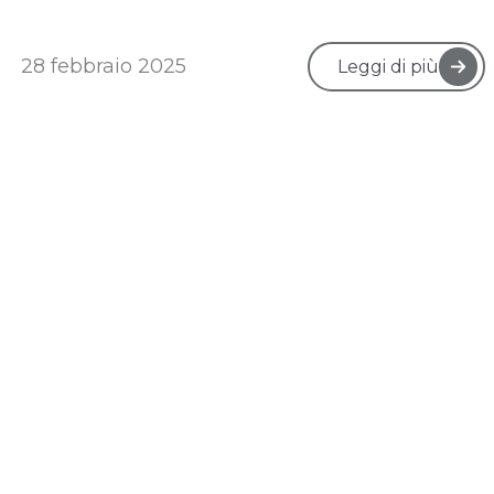
28 febbraio 2025
Leggi di più
❮
1
...
6
7
8
9
10
❯