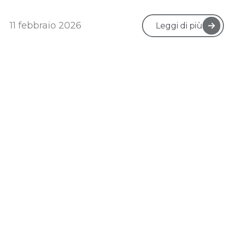
11 febbraio 2026
Leggi di più
❮
1
...
4
5
6
7
8
...
10
❯