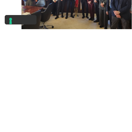
Piazzale Rodolfo Morandi, 2
20121 Milano (MI)