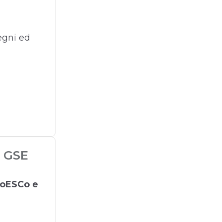
egni ed
e GSE
soESCo e